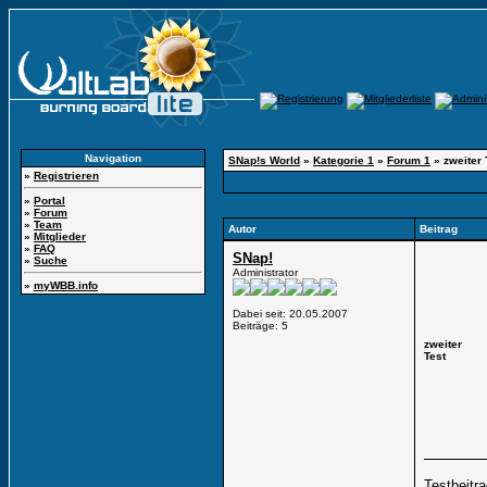
Navigation
SNap!s World
»
Kategorie 1
»
Forum 1
»
zweiter 
»
Registrieren
»
Portal
»
Forum
»
Team
Autor
Beitrag
»
Mitglieder
»
FAQ
SNap!
»
Suche
Administrator
»
myWBB.info
Dabei seit: 20.05.2007
Beiträge: 5
zweiter
Test
Testbeitr