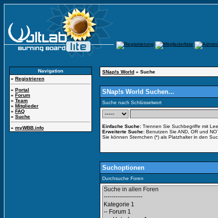
Navigation
SNap!s World
» Suche
»
Registrieren
»
Portal
SNap!s World Suchen...
»
Forum
»
Team
Suche nach Schlüsselwort
»
Mitglieder
»
FAQ
»
Suche
Einfache Suche:
Trennen Sie Suchbegriffe mit Lee
»
myWBB.info
Erweiterte Suche:
Benutzen Sie AND, OR und NOT in
Sie können Sternchen (*) als Platzhalter in den Suc
Suchoptionen
Durchsuche Foren