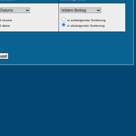
d neuere
in aufsteigender Sortierung
 ältere
in absteigender Sortierung
GmbH