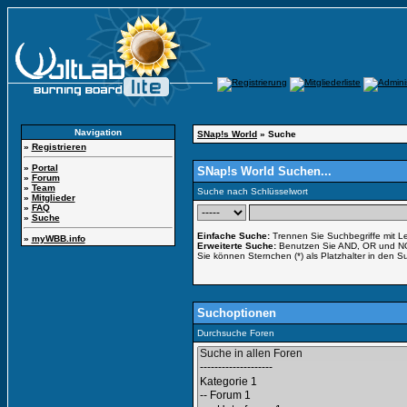
Navigation
SNap!s World
» Suche
»
Registrieren
»
Portal
SNap!s World Suchen...
»
Forum
»
Team
Suche nach Schlüsselwort
»
Mitglieder
»
FAQ
»
Suche
Einfache Suche:
Trennen Sie Suchbegriffe mit L
»
myWBB.info
Erweiterte Suche:
Benutzen Sie AND, OR und NOT 
Sie können Sternchen (*) als Platzhalter in den S
Suchoptionen
Durchsuche Foren