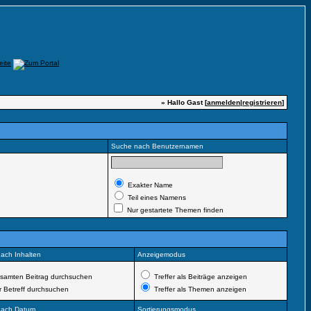
» Hallo Gast [
anmelden
|
registrieren
]
Suche nach Benutzernamen
Exakter Name
Teil eines Namens
Nur gestartete Themen finden
ach Inhalten
Anzeigemodus
amten Beitrag durchsuchen
Treffer als Beiträge anzeigen
 Betreff durchsuchen
Treffer als Themen anzeigen
nach Datum
Sortierungsmodus