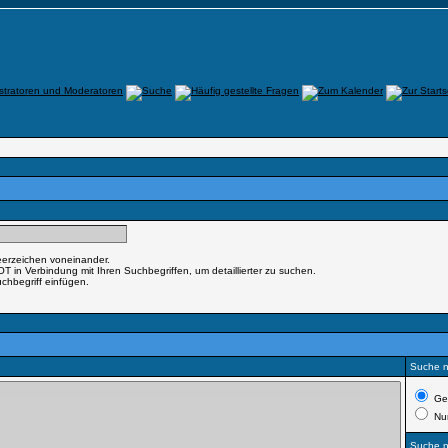
eerzeichen voneinander.
in Verbindung mit Ihren Suchbegriffen, um detaillierter zu suchen.
uchbegriff einfügen.
Suche n
Ges
Nur
Suche 