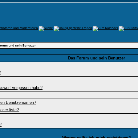
orum und sein Benutzer
Das Forum und sein Benutzer
?
sswort vergessen habe?
inen Benutzernamen?
rier-liste?
?
Warum sollte ich mich registrieren?