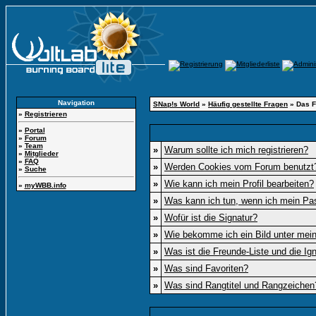
Navigation
SNap!s World
»
Häufig gestellte Fragen
» Das F
»
Registrieren
»
Portal
»
Forum
»
Team
»
Warum sollte ich mich registrieren?
»
Mitglieder
»
FAQ
»
Werden Cookies vom Forum benutzt
»
Suche
»
Wie kann ich mein Profil bearbeiten?
»
myWBB.info
»
Was kann ich tun, wenn ich mein Pa
»
Wofür ist die Signatur?
»
Wie bekomme ich ein Bild unter me
»
Was ist die Freunde-Liste und die Igno
»
Was sind Favoriten?
»
Was sind Rangtitel und Rangzeichen