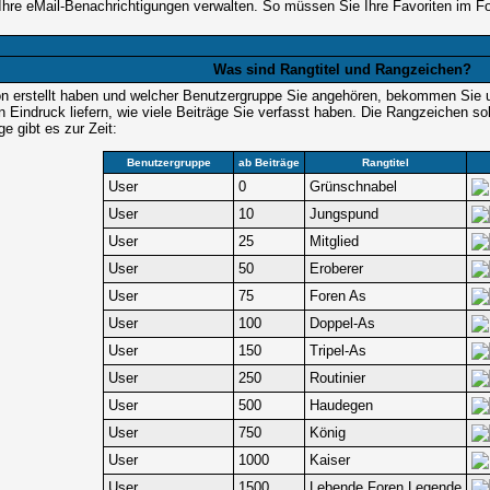
re eMail-Benachrichtigungen verwalten. So müssen Sie Ihre Favoriten im Fo
Was sind Rangtitel und Rangzeichen?
on erstellt haben und welcher Benutzergruppe Sie angehören, bekommen Sie
en Eindruck liefern, wie viele Beiträge Sie verfasst haben. Die Rangzeichen so
 gibt es zur Zeit:
Benutzergruppe
ab Beiträge
Rangtitel
User
0
Grünschnabel
User
10
Jungspund
User
25
Mitglied
User
50
Eroberer
User
75
Foren As
User
100
Doppel-As
User
150
Tripel-As
User
250
Routinier
User
500
Haudegen
User
750
König
User
1000
Kaiser
User
1500
Lebende Foren Legende