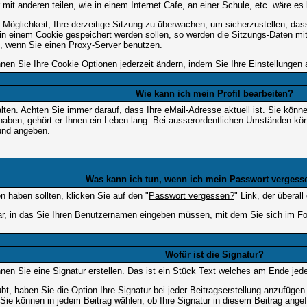
mit anderen teilen, wie in einem Internet Cafe, an einer Schule, etc. wäre es 
Möglichkeit, Ihre derzeitige Sitzung zu überwachen, um sicherzustellen, da
 in einem Cookie gespeichert werden sollen, so werden die Sitzungs-Daten mit
, wenn Sie einen Proxy-Server benutzen.
nen Sie Ihre Cookie Optionen jederzeit ändern, indem Sie Ihre Einstellungen
Wie kann ich mein Profil bearbeiten?
u halten. Achten Sie immer darauf, dass Ihre eMail-Adresse aktuell ist. Sie kö
 haben, gehört er Ihnen ein Leben lang. Bei ausserordentlichen Umständen kö
rund angeben.
Was kann ich tun, wenn ich mein Passwort vergess
 haben sollten, klicken Sie auf den "
Passwort vergessen?
" Link, der überal
r, in das Sie Ihren Benutzernamen eingeben müssen, mit dem Sie sich im Fo
Wofür ist die Signatur?
nen Sie eine Signatur erstellen. Das ist ein Stück Text welches am Ende jede
bt, haben Sie die Option Ihre Signatur bei jeder Beitragserstellung anzufügen
ie können in jedem Beitrag wählen, ob Ihre Signatur in diesem Beitrag angefü