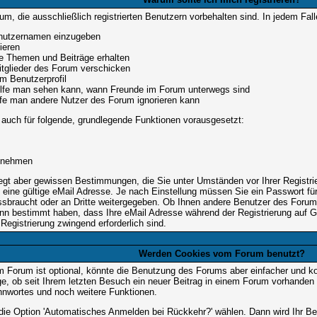
m, die ausschließlich registrierten Benutzern vorbehalten sind. In jedem Fal
Benutzernamen einzugeben
ieren
e Themen und Beiträge erhalten
itglieder des Forum verschicken
im Benutzerprofil
 Hilfe man sehen kann, wann Freunde im Forum unterwegs sind
Hilfe man andere Nutzer des Forum ignorieren kann
 auch für folgende, grundlegende Funktionen vorausgesetzt:
ilnehmen
rliegt aber gewissen Bestimmungen, die Sie unter Umständen vor Ihrer Registr
eine gültige eMail Adresse. Je nach Einstellung müssen Sie ein Passwort fü
ssbraucht oder an Dritte weitergegeben. Ob Ihnen andere Benutzer des Forum 
ann bestimmt haben, dass Ihre eMail Adresse während der Registrierung auf Gü
Registrierung zwingend erforderlich sind.
Werden Cookies vom Forum benutzt?
 Forum ist optional, könnte die Benutzung des Forums aber einfacher und 
ige, ob seit Ihrem letzten Besuch ein neuer Beitrag in einem Forum vorhanden
nwortes und noch weitere Funktionen.
e die Option 'Automatisches Anmelden bei Rückkehr?' wählen. Dann wird Ihr 