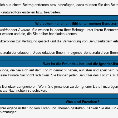
lich aus einem Beitrag entfernen bzw. hinzufügen, dazu müssen Sie den Beitra
ignatureditors
erstellen bzw. bearbeiten.
Wie bekomme ich ein Bild unter meinen Benutze
rbilder
oder
Avatare
. Sie werden in jedem Ihrer Beiträge unter Ihrem Benutze
t werden und die, die Sie selber hochladen können.
utzerbilder zur Verfügung gestellt und die Verwendung von Benutzerbildern er
utzerbilder erlauben. Diese erlauben Ihnen Ihr eigenes Benutzerbild von Ihr
Was ist die Freunde-Liste und die Ignorier-lis
reunde, die Sie sich auf dem Forum gemacht haben, auflisten und speichern.
eine Private Nachricht schicken. Sie können jeden Benutzer des Forums zu I
te Benutzer zu ignorieren. Wenn Sie jemanden zu der Ignorier-Liste hinzufüge
rivate Nachrichten zu schicken.
Was sind Favoriten?
h Ihre eigene Auflistung von Foren und Themen gestalten. Klicken Sie dazu i
 hinzufügen".