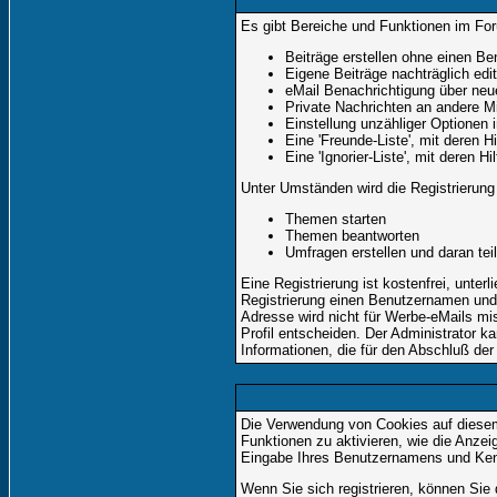
Es gibt Bereiche und Funktionen im Foru
Beiträge erstellen ohne einen 
Eigene Beiträge nachträglich edit
eMail Benachrichtigung über neu
Private Nachrichten an andere M
Einstellung unzähliger Optionen 
Eine 'Freunde-Liste', mit deren
Eine 'Ignorier-Liste', mit deren 
Unter Umständen wird die Registrierung
Themen starten
Themen beantworten
Umfragen erstellen und daran te
Eine Registrierung ist kostenfrei, unte
Registrierung einen Benutzernamen und 
Adresse wird nicht für Werbe-eMails mi
Profil entscheiden. Der Administrator k
Informationen, die für den Abschluß der 
Die Verwendung von Cookies auf diesem
Funktionen zu aktivieren, wie die Anze
Eingabe Ihres Benutzernamens und Ken
Wenn Sie sich registrieren, können Si