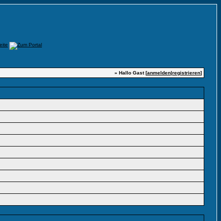
» Hallo Gast [
anmelden
|
registrieren
]