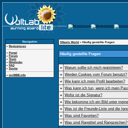
Navigation
SNap!s World
» Häufig gestellte Fragen
»
Registrieren
»
Portal
Häufig gestellte Fragen
»
Forum
»
Team
»
Mitglieder
»
FAQ
»
Warum sollte ich mich registrieren?
»
Suche
»
Werden Cookies vom Forum benutzt?
»
myWBB.info
»
Wie kann ich mein Profil bearbeiten?
»
Was kann ich tun, wenn ich mein Pas
»
Wofür ist die Signatur?
»
Wie bekomme ich ein Bild unter mei
»
Was ist die Freunde-Liste und die Ignor
»
Was sind Favoriten?
»
Was sind Rangtitel und Rangzeichen?