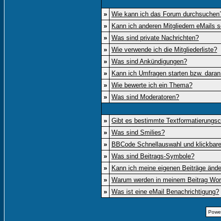
»
Wie kann ich das Forum durchsuchen
»
Kann ich anderen Mitgliedern eMails 
»
Was sind private Nachrichten?
»
Wie verwende ich die Mitgliederliste?
»
Was sind Ankündigungen?
»
Kann ich Umfragen starten bzw. daran
»
Wie bewerte ich ein Thema?
»
Was sind Moderatoren?
»
Gibt es bestimmte Textformatierungsc
»
Was sind Smilies?
»
BBCode Schnellauswahl und klickbare
»
Was sind Beitrags-Symbole?
»
Kann ich meine eigenen Beiträge änd
»
Warum werden in meinem Beitrag Wort
»
Was ist eine eMail Benachrichtigung?
Powe