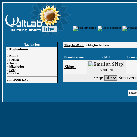
Navigation
SNap!s World
» Mitgliederliste
»
Registrieren
»
Portal
Benutzername
eMail
Home
»
Forum
»
Team
SNap!
»
Mitglieder
»
FAQ
»
Suche
Zeige
Benutzer u
»
myWBB.info
Powe