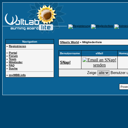
Navigation
SNap!s World
» Mitgliederliste
»
Registrieren
»
Portal
Benutzername
eMail
Home
»
Forum
»
Team
SNap!
»
Mitglieder
»
FAQ
»
Suche
Zeige
Benutzer u
»
myWBB.info
Powe