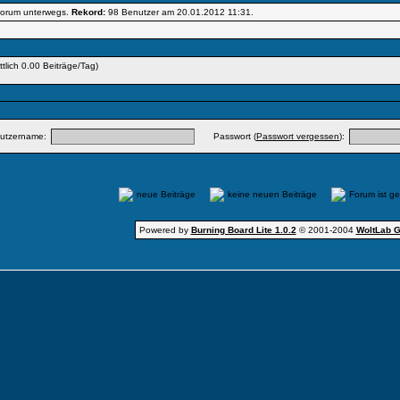
m Forum unterwegs.
Rekord:
98 Benutzer am 20.01.2012
11:31
.
ttlich 0.00 Beiträge/Tag)
utzername:
Passwort (
Passwort vergessen
):
neue Beiträge
keine neuen Beiträge
Forum ist g
Powered by
Burning Board Lite 1.0.2
© 2001-2004
WoltLab 