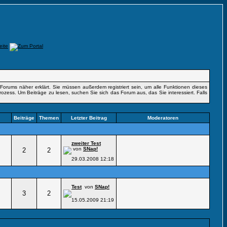
orums näher erklärt. Sie müssen außerdem registriert sein, um alle Funktionen dieses
rozess. Um Beiträge zu lesen, suchen Sie sich das Forum aus, das Sie interessiert. Falls
Beiträge
Themen
Letzter Beitrag
Moderatoren
zweiter Test
von
SNap!
2
2
29.03.2008
12:18
Test
von
SNap!
3
2
15.05.2009
21:19