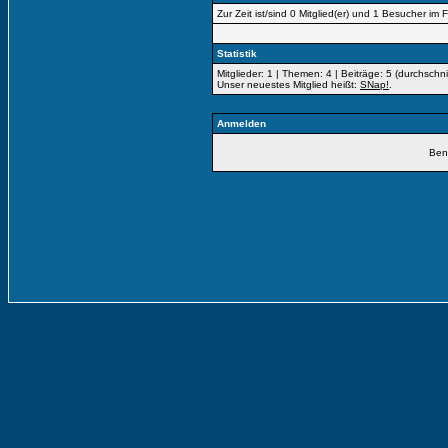
Zur Zeit ist/sind 0 Mitglied(er) und 1 Besucher i
Statistik
Mitglieder: 1 | Themen: 4 | Beiträge: 5 (durchschni
Unser neuestes Mitglied heißt:
SNap!
.
Anmelden
Ben