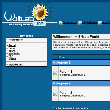
Navigation
Willkommen im SNap!s World
»
Registrieren
Sie sind nicht angemeldet. Wenn dies Ihr erster 
Forums zu nutzen. Benutzen Sie das
Registrieru
»
Portal
Sie bereits in diesem Forum registriert sind, könn
»
Forum
»
Team
»
Mitglieder
»
FAQ
Foren
»
Suche
Kategorie 1
»
myWBB.info
Forum 1
Inklusive:
Unterforum 1
,
Kategorie 2
Forum 2
Inklusive:
Unterforum 2
,
Zur Zeit ist/sind 1 User online.