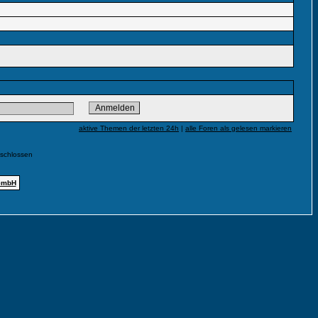
aktive Themen der letzten 24h
|
alle Foren als gelesen markieren
eschlossen
GmbH