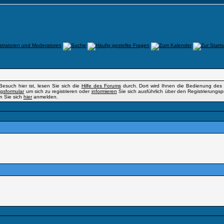
Besuch hier ist, lesen Sie sich die
Hilfe des Forums
durch. Dort wird Ihnen die Bedienung des F
ngsformular
um sich zu registrieren oder
informieren
Sie sich ausführlich über den Registrierungsp
en Sie sich
hier
anmelden.