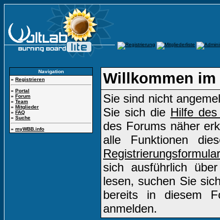
Navigation
Willkommen im 
»
Registrieren
»
Portal
Sie sind nicht angemel
»
Forum
»
Team
»
Mitglieder
Sie sich die
Hilfe de
»
FAQ
»
Suche
des Forums näher erkl
»
myWBB.info
alle Funktionen di
Registrierungsformula
sich ausführlich übe
lesen, suchen Sie sich
bereits in diesem F
anmelden.