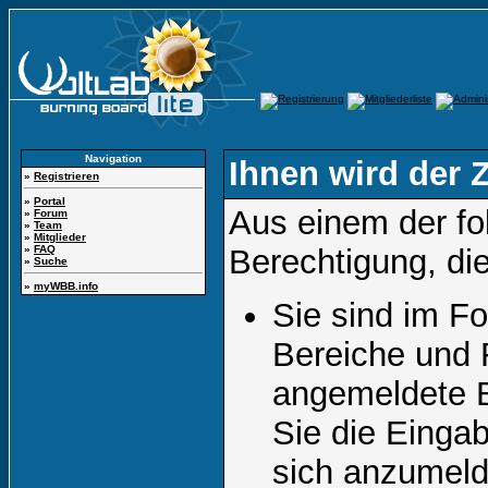
Navigation
Ihnen wird der Z
»
Registrieren
»
Portal
Aus einem der fo
»
Forum
»
Team
»
Mitglieder
»
FAQ
Berechtigung, die
»
Suche
»
myWBB.info
Sie sind im F
Bereiche und 
angemeldete B
Sie die Eingab
sich anzumel