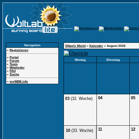
Navigation
SNap!s World
»
Kalender
» August 2026
»
Registrieren
»
Portal
Montag
Dienstag
»
Forum
»
Team
»
Mitglieder
»
FAQ
»
Suche
»
myWBB.info
04
05
03
(32. Woche)
11
12
10
(33. Woche)