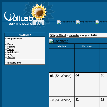
Navigation
SNap!s World
»
Kalender
» August 2026
»
Registrieren
»
Portal
Montag
Dienstag
»
Forum
»
Team
»
Mitglieder
»
FAQ
»
Suche
»
myWBB.info
04
05
03
(32. Woche)
11
12
10
(33. Woche)