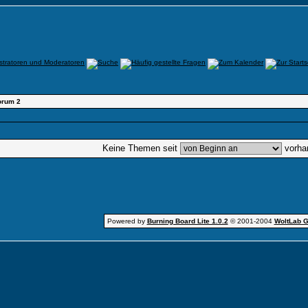
orum 2
Keine Themen seit
vorha
Powered by
Burning Board Lite 1.0.2
© 2001-2004
WoltLab 