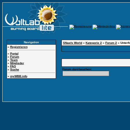
Navigation
SNap!s World
»
Kategorie 2
»
Forum 2
» Unterf
»
Registrieren
»
Portal
»
Forum
»
Team
»
Mitglieder
»
FAQ
Forum durchsuchen:
»
Suche
»
myWBB.info