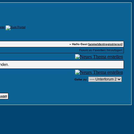
» Hallo Gast [
anmelden
|
registrieren
]
Forum zu Favoriten hinzufügen
nden.
Gehe zu:
GmbH