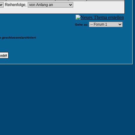
Reihenfolge,
Gehe zu:
 geschlossen/archiviert
GmbH