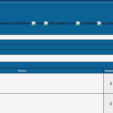
Thema
Antwor
0
0