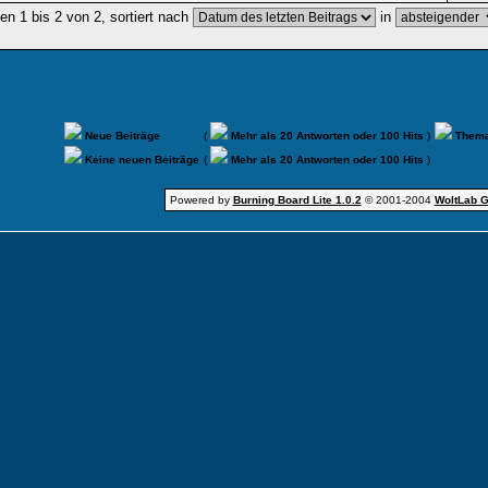
n 1 bis 2 von 2, sortiert nach
in
Neue Beiträge
(
Mehr als 20 Antworten oder 100 Hits
)
Thema
Keine neuen Beiträge
(
Mehr als 20 Antworten oder 100 Hits
)
Powered by
Burning Board Lite 1.0.2
© 2001-2004
WoltLab 