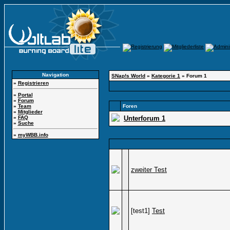
Navigation
SNap!s World
»
Kategorie 1
» Forum 1
»
Registrieren
»
Portal
»
Forum
»
Team
Foren
»
Mitglieder
»
FAQ
Unterforum 1
»
Suche
»
myWBB.info
zweiter Test
[test1]
Test