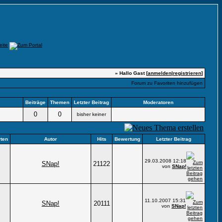
» Hallo Gast [
anmelden
|
registrieren
]
Forum zu Favoriten hinzufügen
Beiträge
Themen
Letzter Beitrag
Moderatoren
0
0
bisher keiner
ten
Autor
Hits
Bewertung
Letzter Beitrag
29.03.2008
12:18
SNap!
21122
von
SNap!
11.10.2007
15:31
SNap!
20111
von
SNap!